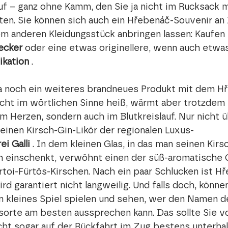
f – ganz ohne Kamm, den Sie ja nicht im Rucksack m
n. Sie können sich auch ein Hřebenáč-Souvenir an
m anderen Kleidungsstück anbringen lassen: Kaufen 
ecker
 oder eine etwas originellere, wenn auch etwa
ikation
 .
da noch ein weiteres brandneues Produkt mit dem H
nicht im wörtlichen Sinne heiß, wärmt aber trotzdem 
im Herzen, sondern auch im Blutkreislauf. Nur nicht ü
einen Kirsch-Gin-Likör der regionalen Luxus- 
i Galli
 . In dem kleinen Glas, in das man seinen Kirsc
ch einschenkt, verwöhnt einen der süß-aromatische
rtoi-Fürtös-Kirschen. Nach ein paar Schlucken ist H
d garantiert nicht langweilig. Und falls doch, können
in kleines Spiel spielen und sehen, wer den Namen d
sorte am besten aussprechen kann. Das sollte Sie vo
cht sogar auf der Rückfahrt im Zug bestens unterhal