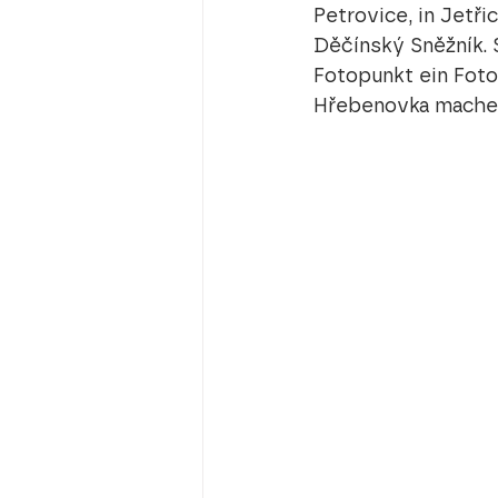
Petrovice, in Jetři
Děčínský Sněžník.
Fotopunkt ein Foto 
Hřebenovka mache