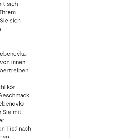
it sich 
 Ihrem 
Sie sich 
s 
řebenovka-
von innen 
bertreiben! 
hlikör 
 Geschmack 
řebenovka 
 Sie mit 
er 
n Tisá nach 
ten.