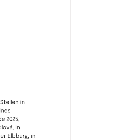
Stellen in 
ines 
e 2025, 
lová, in 
r Elbburg, in 