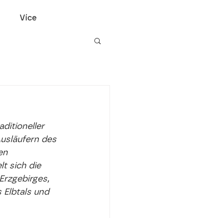
Více
ditioneller 
usläufern des 
en 
t sich die 
rzgebirges, 
 Elbtals und 