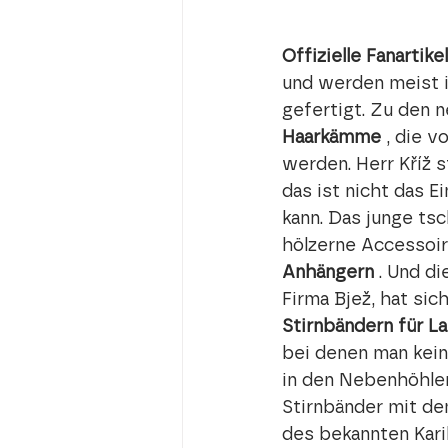
Offizielle Fanartikel
und werden meist i
gefertigt. Zu den
Haarkämme
 , die 
werden. Herr Kříž s
das ist nicht das 
kann. Das junge t
hölzerne Accessoir
Anhängern
 . Und d
Firma Bjež, hat sic
Stirnbändern für L
bei denen man kein
in den Nebenhöhlen
Stirnbänder mit de
des bekannten Karik