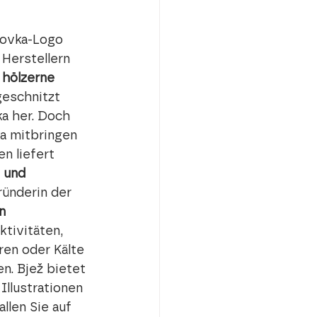
novka-Logo 
Herstellern 
 
hölzerne 
geschnitzt 
a her. Doch 
a mitbringen 
 liefert 
 und 
ünderin der 
n 
ktivitäten, 
ren oder Kälte 
. Bjež bietet 
llustrationen 
llen Sie auf 