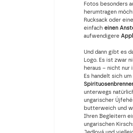
Fotos besonders au
herumtragen möchte
Rucksack oder eine
einfach 
einen Anst
aufwendigere 
Appl
Und dann gibt es 
Logo. Es ist zwar 
heraus – nicht nur 
Es handelt sich um 
Spirituosenbrennere
unterwegs natürli
ungarischer Újfehé
butterweich und wir
Ihren Begleitern e
ungarischen Kirsch
Jedlová und viellei