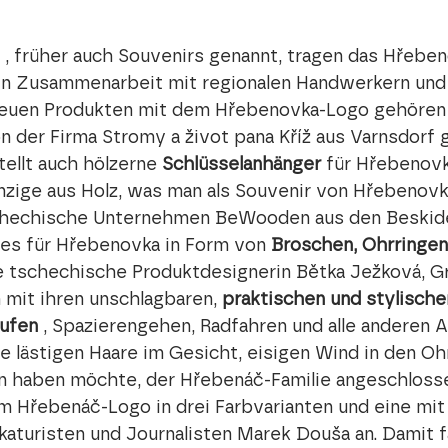
 , früher auch Souvenirs genannt, tragen das Hřebe
n Zusammenarbeit mit regionalen Handwerkern und 
 neuen Produkten mit dem Hřebenovka-Logo gehören
von der Firma Stromy a život pana Kříž aus Varnsdorf 
tellt auch hölzerne 
Schlüsselanhänger
 für Hřebenovk
Einzige aus Holz, was man als Souvenir von Hřebenovk
schechische Unternehmen BeWooden aus den Beskiden
es für Hřebenovka in Form von 
Broschen, Ohrringen
ie tschechische Produktdesignerin Bětka Ježková, Gr
h mit ihren unschlagbaren, 
praktischen und stylische
aufen
 , Spazierengehen, Radfahren und alle anderen A
e lästigen Haare im Gesicht, eisigen Wind in den Oh
 haben möchte, der Hřebenáč-Familie angeschlossen
m Hřebenáč-Logo in drei Farbvarianten und eine mit I
aturisten und Journalisten Marek Douša an. Damit fa