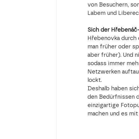
von Besuchern, son
Labem und Liberec 
Sich der Hřebenáč-
Hřebenovka durch d
man früher oder sp
aber früher). Und n
sodass immer mehr
Netzwerken auftau
lockt.
Deshalb haben sich
den Bedürfnissen d
einzigartige Fotop
machen und es mit 