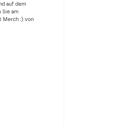
und auf dem 
 Sie am 
t Merch :) von 