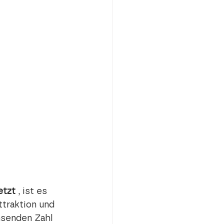
etzt
 , ist es 
traktion und 
hsenden Zahl 