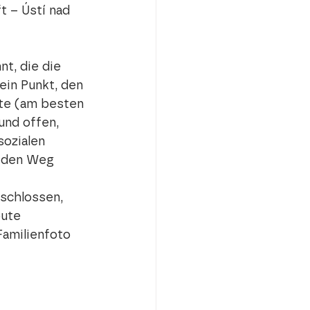
t – Ústí nad 
t, die die 
in Punkt, den 
lte (am besten 
und offen, 
sozialen 
 den Weg 
schlossen, 
ute 
Familienfoto 