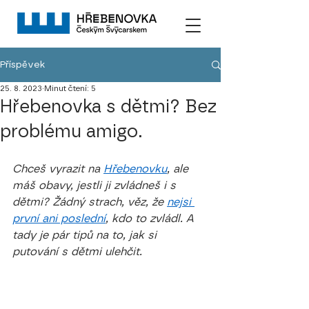
Příspěvek
25. 8. 2023
Minut čtení: 5
Hřebenovka s dětmi? Bez
problému amigo.
Chceš vyrazit na 
Hřebenovku
, ale 
máš obavy, jestli ji zvládneš i s 
dětmi? Žádný strach, věz, že 
nejsi 
první ani poslední
, kdo to zvládl. A 
tady je pár tipů na to, jak si 
putování s dětmi ulehčit.