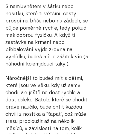
S nemluvnětem v šátku nebo 
nosítku, které ti většinu cesty 
prospí na břiše nebo na zádech, se 
půjde poměrně rychle, tedy pokud 
máš dobrou fyzičku. A když ti 
zastávka na krmení nebo 
přebalování vyjde zrovna na 
vyhlídku, budeš mít o zážitek víc (a 
náhodní kolemjdoucí taky:).
Náročnější to budeš mít s dětmi, 
které jsou ve věku, kdy už samy 
chodí, ale ještě ne dost rychle a 
dost daleko. Batole, které se chodit 
právě naučilo, bude chtít každou 
chvíli z nosítka a "ťapat", což může 
trasu prodloužit až na několik 
měsíců, v závislosti na tom, kolik 