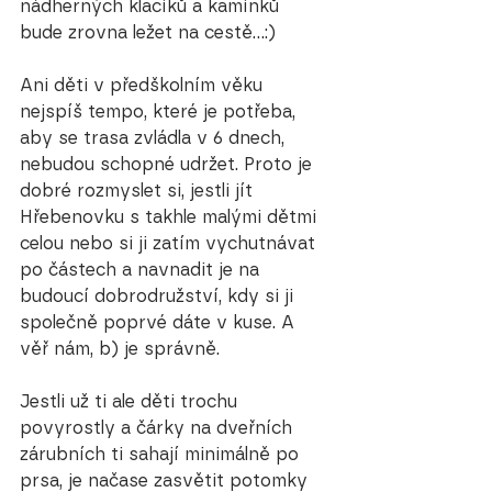
nádherných klacíků a kamínků 
bude zrovna ležet na cestě...:)
Ani děti v předškolním věku 
nejspíš tempo, které je potřeba, 
aby se trasa zvládla v 6 dnech, 
nebudou schopné udržet. Proto je 
dobré rozmyslet si, jestli jít 
Hřebenovku s takhle malými dětmi 
celou nebo si ji zatím vychutnávat 
po částech a navnadit je na 
budoucí dobrodružství, kdy si ji 
společně poprvé dáte v kuse. A 
věř nám, b) je správně. 
Jestli už ti ale děti trochu 
povyrostly a čárky na dveřních 
zárubních ti sahají minimálně po 
prsa, je načase zasvětit potomky 