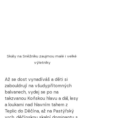
Skály na Sněžníku zaujmou malé i velké 
výletníky
Až se dost vynadíváš a děti si 
zabouldrují na všudypřítomných 
balvanech, vydej se po na 
takzvanou Koňskou hlavu a dál, lesy 
a loukami nad hlavním tahem z 
Teplic do Děčína, až na Pastýřský 
vrch, děčínskou skalní dominantu s 