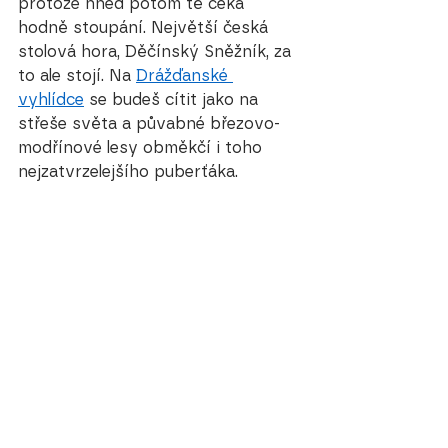
protože hned potom tě čeká 
hodně stoupání. Největší česká 
stolová hora, Děčínský Sněžník, za 
to ale stojí. Na 
Drážďanské 
vyhlídce
 se budeš cítit jako na 
střeše světa a půvabné březovo-
modřínové lesy obměkčí i toho 
nejzatvrzelejšího puberťáka.