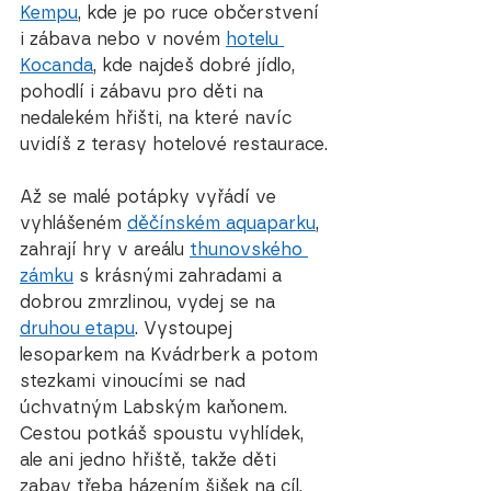
Kempu
, kde je po ruce občerstvení 
i zábava nebo v novém 
hotelu 
Kocanda
, kde najdeš dobré jídlo, 
pohodlí i zábavu pro děti na 
nedalekém hřišti, na které navíc 
uvidíš z terasy hotelové restaurace.
Až se malé potápky vyřádí ve 
vyhlášeném 
děčínském aquaparku
, 
zahrají hry v areálu 
thunovského 
zámku
 s krásnými zahradami a 
dobrou zmrzlinou, vydej se na 
druhou etapu
. Vystoupej 
lesoparkem na Kvádrberk a potom 
stezkami vinoucími se nad 
úchvatným Labským kaňonem. 
Cestou potkáš spoustu vyhlídek, 
ale ani jedno hřiště, takže děti 
zabav třeba házením šišek na cíl, 