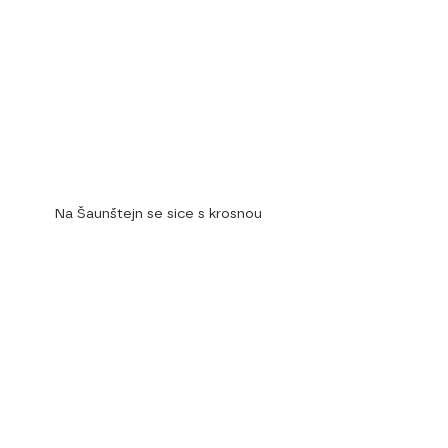
Na Šaunštejn se sice s krosnou 
nedostanete, ale výhledy kolem stojí za 
tu dřinu
Pátou etapu s dětmi rozděl na dvě 
části. Po koupání na 
Jetřichovickém koupališti projdi 
Pavlíniným údolím
 k 
Trpasličí skále
s vytesanými postavami lesních 
skřítků, dej si stoupání po 