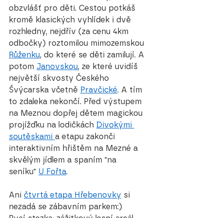
obzvlášť pro děti. Cestou potkáš 
kromě klasických vyhlídek i dvě 
rozhledny, nejdřív (za cenu 4km 
odbočky) roztomilou mimozemskou 
Růženku
, do které se děti zamilují. A 
potom 
Janovskou
, ze které uvidíš 
největší skvosty Českého 
Švýcarska včetně 
Pravčické
. A tím 
to zdaleka nekončí. Před výstupem 
na Meznou dopřej dětem magickou 
projížďku na lodičkách 
Divokými 
soutěskami 
a etapu zakonči 
interaktivním hřištěm na Mezné a 
skvělým jídlem a spaním "na 
seníku" 
U Fořta
.
Ani 
čtvrtá etapa Hřebenovky
 si 
nezadá se zábavním parkem:)