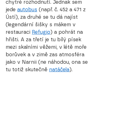
chytré rozhodnutí. Jednak sem 
jede 
autobus
 (např. č. 452 a 471 z 
Ústí), za druhé se tu dá najíst 
(legendární šišky s mákem v 
restauraci 
Refugio
) a pohrát na 
hřišti. A za třetí je tu bílý písek 
mezi skalními věžemi, v létě moře 
borůvek a v zimě zas atmosféra 
jako v Narnii (ne náhodou, ona se 
tu totiž skutečně 
natáčela
). 