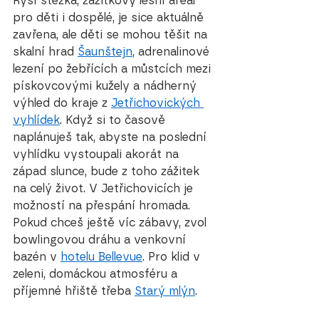
Rysí stezka, zážitkový lesní areál 
pro děti i dospělé, je sice aktuálně 
zavřena, ale děti se mohou těšit na 
skalní hrad 
Šaunštejn
, adrenalinové 
lezení po žebřících a můstcích mezi 
pískovcovými kužely a nádherný 
výhled do kraje z 
Jetřichovických 
vyhlídek
. Když si to časově 
naplánuješ tak, abyste na poslední 
vyhlídku vystoupali akorát na 
západ slunce, bude z toho zážitek 
na celý život. V Jetřichovicích je 
možností na přespání hromada. 
Pokud chceš ještě víc zábavy, zvol 
bowlingovou dráhu a venkovní 
bazén v 
hotelu Bellevue
. Pro klid v 
zeleni, domáckou atmosféru a 
příjemné hřiště třeba 
Starý mlýn
.