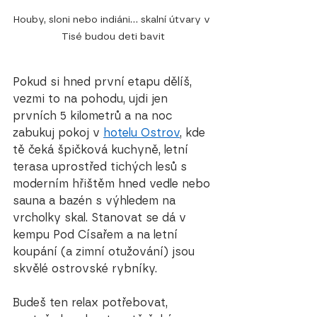
Houby, sloni nebo indiáni... skalní útvary v 
Tisé budou deti bavit
Pokud si hned první etapu dělíš, 
vezmi to na pohodu, ujdi jen 
prvních 5 kilometrů a na noc 
zabukuj pokoj v 
hotelu Ostrov
, kde 
tě čeká špičková kuchyně, letní 
terasa uprostřed tichých lesů s 
moderním hřištěm hned vedle nebo 
sauna a bazén s výhledem na 
vrcholky skal. Stanovat se dá v 
kempu Pod Císařem a na letní 
koupání (a zimní otužování) jsou 
skvělé ostrovské rybníky. 
Budeš ten relax potřebovat, 