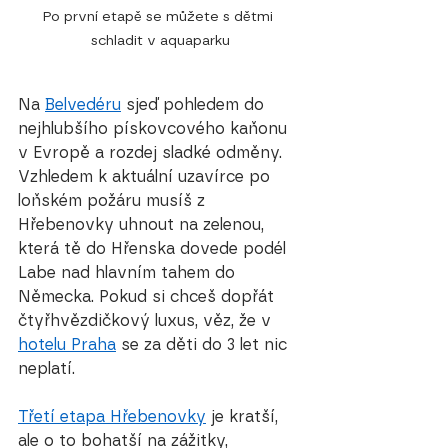
Po první etapě se můžete s dětmi 
schladit v aquaparku
Na 
Belvedéru
 sjeď pohledem do 
nejhlubšího pískovcového kaňonu 
v Evropě a rozdej sladké odměny. 
Vzhledem k aktuální uzavírce po 
loňském požáru musíš z 
Hřebenovky uhnout na zelenou, 
která tě do Hřenska dovede podél 
Labe nad hlavním tahem do 
Německa. Pokud si chceš dopřát 
čtyřhvězdičkový luxus, věz, že v 
hotelu Praha
 se za děti do 3 let nic 
neplatí.
Třetí etapa Hřebenovky
 je kratší, 
ale o to bohatší na zážitky, 