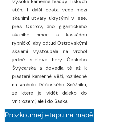
vysoké kamenné hradby Tiských
stěn. I další cesta vede mezi
skalními útvary ukrytými v lese,
přes Ostrov, dno gigantického
skalního hrnce s kaskádou
rybníčků, aby odtud Ostrovskými
skalami vystoupala na vrchol
jediné stolové hory Českého
Švýcarska a dovedla tě až k
prastaré kamenné věži, rozhledně
na vrcholu Děčínského Sněžníku,
ze které je vidět daleko do
vnitrozemí, ale i do Saska.
Prozkoumej etapu na mapě