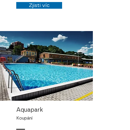
Zjisti víc
Aquapark
Koupání