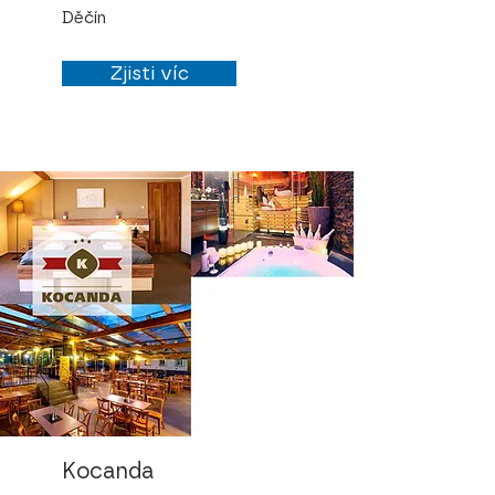
Děčín
Zjisti víc
Kocanda