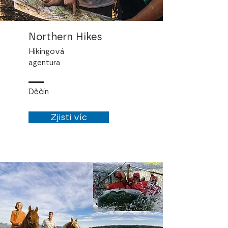
Northern Hikes
Hikingová
agentura
Děčín
Zjisti víc